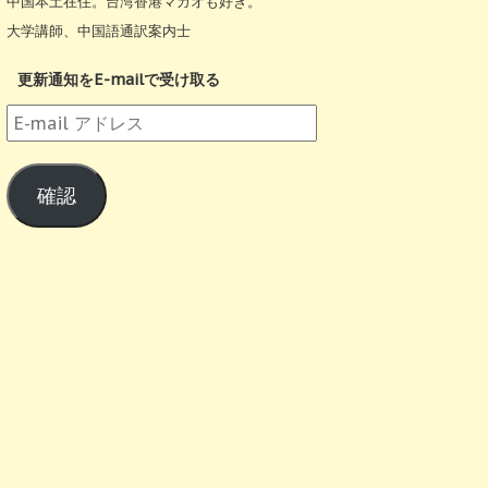
中国本土在住。台湾香港マカオも好き。
大学講師、中国語通訳案内士
更新通知をE-mailで受け取る
E-
mail
ア
確認
ド
レ
ス