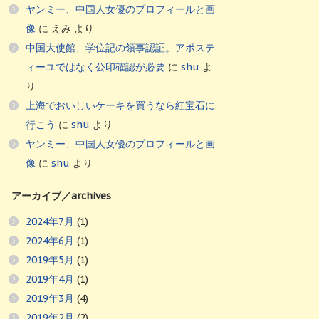
ヤンミー、中国人女優のプロフィールと画
像
に
えみ
より
中国大使館、学位記の領事認証。アポステ
ィーユではなく公印確認が必要
に
shu
よ
り
上海でおいしいケーキを買うなら紅宝石に
行こう
に
shu
より
ヤンミー、中国人女優のプロフィールと画
像
に
shu
より
アーカイブ／archives
2024年7月
(1)
2024年6月
(1)
2019年5月
(1)
2019年4月
(1)
2019年3月
(4)
2019年2月
(2)