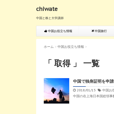
chiwate
中国と株と大学講師
中国お役立ち情報
中国旅行
ホーム
>
中国お役立ち情報
>
「 取得 」 一覧
中国で独身証明を申請
2018/01/15
中国お
中国の在上海日本国総領事館