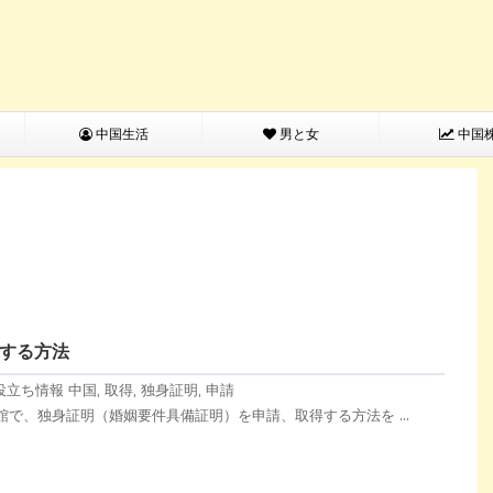
中国生活
男と女
中国
する方法
役立ち情報
中国
,
取得
,
独身証明
,
申請
で、独身証明（婚姻要件具備証明）を申請、取得する方法を ...