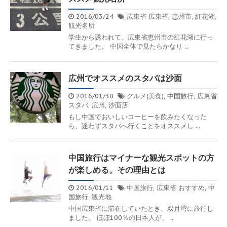
2016/03/24
広東省
広東省
,
恵州市
,
紅花湖
,
観光名所
学生から誘われて、広東省恵州市の紅花湖に行っ
てきました。 中国全体で見たらかなり ...
広州でオススメのスタバは沙面
2016/01/30
グルメ(美食)
,
中国旅行
,
広東省
スタバ
,
広州
,
沙面店
もし中国でおいしいコーヒーを飲みたくなった
ら、迷わずスタバへ行くことをオススメし ...
中国旅行はマイナーな観光スポットの方
が楽しめる。その理由とは
2016/01/11
中国旅行
,
広東省
おすすめ
,
中
国旅行
,
観光地
中国広東省に滞在していたとき、双月湾に旅行し
ました。 ほぼ100％の日本人が、 ...