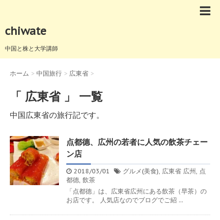
chiwate
中国と株と大学講師
ホーム
>
中国旅行
>
広東省
>
「 広東省 」 一覧
中国広東省の旅行記です。
点都德、広州の若者に人気の飲茶チェー
ン店
2018/03/01
グルメ(美食)
,
広東省
広州
,
点
都德
,
飲茶
「点都德」は、広東省広州にある飲茶（早茶）の
お店です。 人気店なのでブログでご紹 ...