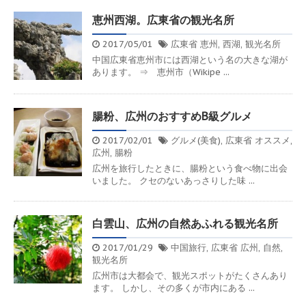
恵州西湖。広東省の観光名所
2017/05/01
広東省
恵州
,
西湖
,
観光名所
中国広東省恵州市には西湖という名の大きな湖が
あります。 ⇒ 恵州市（Wikipe ...
腸粉、広州のおすすめB級グルメ
2017/02/01
グルメ(美食)
,
広東省
オススメ
,
広州
,
腸粉
広州を旅行したときに、腸粉という食べ物に出会
いました。 クセのないあっさりした味 ...
白雲山、広州の自然あふれる観光名所
2017/01/29
中国旅行
,
広東省
広州
,
自然
,
観光名所
広州市は大都会で、観光スポットがたくさんあり
ます。 しかし、その多くが市内にある ...