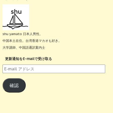
shu yamato 日本人男性。
中国本土在住。台湾香港マカオも好き。
大学講師、中国語通訳案内士
更新通知をE-mailで受け取る
E-
mail
ア
確認
ド
レ
ス