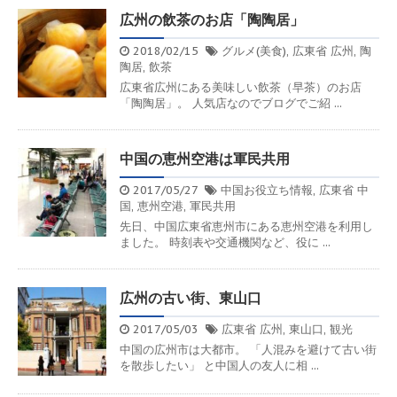
広州の飲茶のお店「陶陶居」
2018/02/15
グルメ(美食)
,
広東省
広州
,
陶
陶居
,
飲茶
広東省広州にある美味しい飲茶（早茶）のお店
「陶陶居」。 人気店なのでブログでご紹 ...
中国の恵州空港は軍民共用
2017/05/27
中国お役立ち情報
,
広東省
中
国
,
恵州空港
,
軍民共用
先日、中国広東省恵州市にある恵州空港を利用し
ました。 時刻表や交通機関など、役に ...
広州の古い街、東山口
2017/05/03
広東省
広州
,
東山口
,
観光
中国の広州市は大都市。 「人混みを避けて古い街
を散歩したい」 と中国人の友人に相 ...