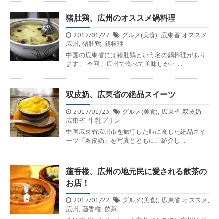
猪肚鶏、広州のオススメ鍋料理
2017/01/27
グルメ(美食)
,
広東省
オススメ
,
広州
,
猪肚鶏
,
鍋料理
中国の広東省には猪肚鶏という名の鍋料理があり
ます。 今回、広州で食べて美味しかっ ...
双皮奶、広東省の絶品スイーツ
2017/01/23
グルメ(美食)
,
広東省
双皮奶
,
広東省
,
牛乳プリン
中国広東省広州市を旅行した時に食した絶品スイ
ーツ「双皮奶」を写真とともにご紹介し ...
蓮香楼、広州の地元民に愛される飲茶の
お店！
2017/01/22
グルメ(美食)
,
広東省
オススメ
,
広州
,
蓮香楼
,
飲茶