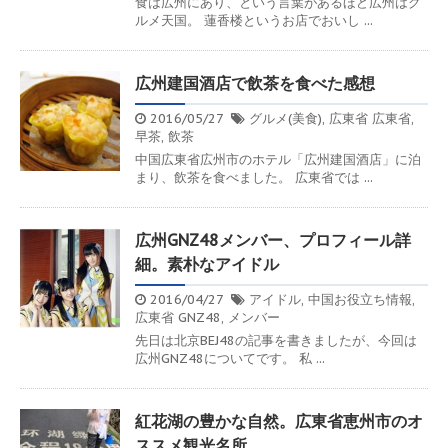
食は広州にあり、という言葉があるほど広州はグ
ルメ天国。 蓮香楼というお店でおいし ...
広州建国酒店で飲茶を食べた感想
2016/05/27
グルメ(美食)
,
広東省
広東省
,
早茶
,
飲茶
中国広東省広州市のホテル「広州建国酒店」に泊
まり、飲茶を食べました。 広東省では ...
広州GNZ48メンバー、プロフィール詳
細。素朴なアイドル
2016/04/27
アイドル
,
中国お役立ち情報
,
広東省
GNZ48
,
メンバー
先日は北京BEJ48の記事を書きましたが、今回は
広州GNZ48についてです。 私 ...
紅花湖の豊かな自然。広東省恵州市のオ
ススメ観光名所