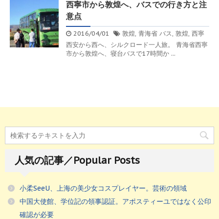
西寧市から敦煌へ、バスでの行き方と注
意点
2016/04/01
敦煌
,
青海省
バス
,
敦煌
,
西寧
西安から西へ、シルクロード一人旅。 青海省西寧
市から敦煌へ、寝台バスで17時間か ...
人気の記事／Popular Posts
小柔SeeU、上海の美少女コスプレイヤー。芸術の領域
中国大使館、学位記の領事認証。アポスティーユではなく公印
確認が必要