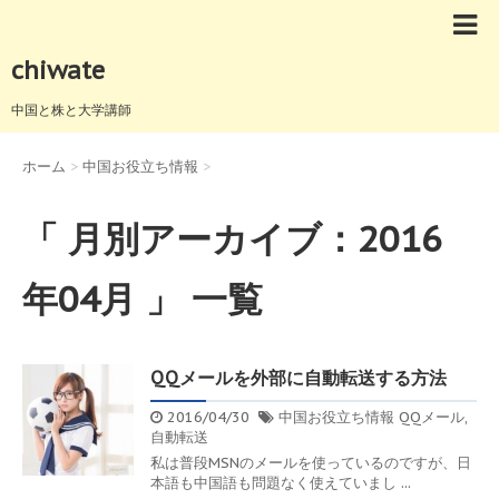
chiwate
中国と株と大学講師
ホーム
>
中国お役立ち情報
>
「 月別アーカイブ：2016
年04月 」 一覧
QQメールを外部に自動転送する方法
2016/04/30
中国お役立ち情報
QQメール
,
自動転送
私は普段MSNのメールを使っているのですが、日
本語も中国語も問題なく使えていまし ...