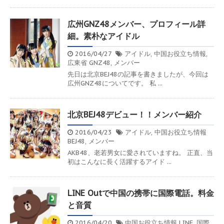
広州GNZ48メンバー、プロフィール詳
細。素朴なアイドル
2016/04/27
アイドル
,
中国お役立ち情報
,
広東省
GNZ48
,
メンバー
先日は北京BEJ48の記事を書きましたが、今回は
広州GNZ48についてです。 私 ...
北京BEJ48デビュー！！メンバー紹介
2016/04/23
アイドル
,
中国お役立ち情報
BEJ48
,
メンバー
AKB48、老若男女に愛されていますね。 正直、当
初はこんなに長く活躍するアイド ...
LINE Outで中国の携帯に国際電話。料金
と音質
2016/04/20
中国お役立ち情報
LINE
,
国際