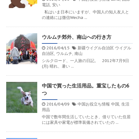
電話
,
安い
私はいま日本にいますが、中国人の知人友人と
の連絡には微信Wecha ...
ウルムチ郊外、南山への行き方
2016/04/15
新疆ウイグル自治区
ウイグル
自治区
,
ウルムチ
,
南山
シルクロード、一人旅の日記。 2012年7月9日
(月) 晴れ、暑い ...
中国で買った生活用品。重宝したもの6
つ
2016/04/09
中国お役立ち情報
中国
,
生活
用品
中国で数年間生活していたとき、借りていた住居
には家具や家電が標準装備されていたの ...