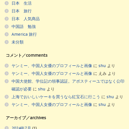
日本 生活
日本 旅行
日本 人気商品
中国語 勉強
America 旅行
未分類
コメント／comments
ヤンミー、中国人女優のプロフィールと画像
に
shu
より
ヤンミー、中国人女優のプロフィールと画像
に
えみ
より
中国大使館、学位記の領事認証。アポスティーユではなく公印
確認が必要
に
shu
より
上海でおいしいケーキを買うなら紅宝石に行こう
に
shu
より
ヤンミー、中国人女優のプロフィールと画像
に
shu
より
アーカイブ／archives
2024年7月
(1)