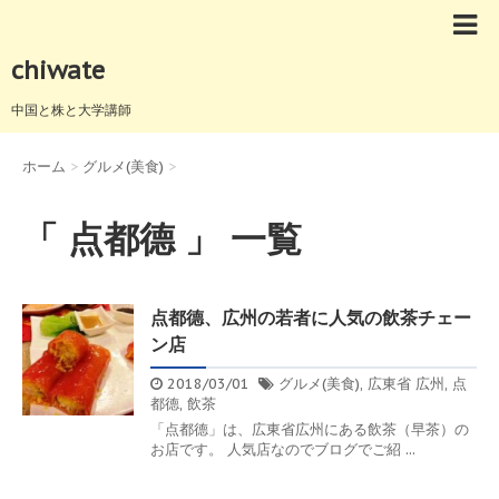
chiwate
中国と株と大学講師
ホーム
>
グルメ(美食)
>
「 点都德 」 一覧
点都德、広州の若者に人気の飲茶チェー
ン店
2018/03/01
グルメ(美食)
,
広東省
広州
,
点
都德
,
飲茶
「点都德」は、広東省広州にある飲茶（早茶）の
お店です。 人気店なのでブログでご紹 ...