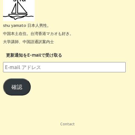
shu yamato 日本人男性。
中国本土在住。台湾香港マカオも好き。
大学講師、中国語通訳案内士
更新通知をE-mailで受け取る
E-
mail
ア
確認
ド
レ
ス
Contact