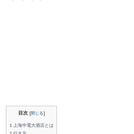
目次
[
閉じる
]
1
上海中電大酒店とは
2
行き方