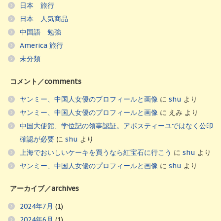
日本 旅行
日本 人気商品
中国語 勉強
America 旅行
未分類
コメント／comments
ヤンミー、中国人女優のプロフィールと画像
に
shu
より
ヤンミー、中国人女優のプロフィールと画像
に
えみ
より
中国大使館、学位記の領事認証。アポスティーユではなく公印
確認が必要
に
shu
より
上海でおいしいケーキを買うなら紅宝石に行こう
に
shu
より
ヤンミー、中国人女優のプロフィールと画像
に
shu
より
アーカイブ／archives
2024年7月
(1)
2024年6月
(1)