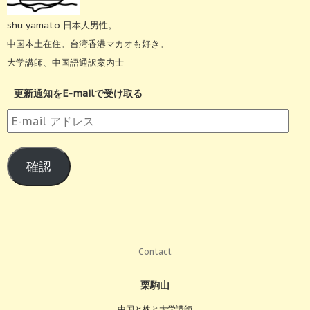
shu yamato 日本人男性。
中国本土在住。台湾香港マカオも好き。
大学講師、中国語通訳案内士
更新通知をE-mailで受け取る
E-
mail
ア
確認
ド
レ
ス
Contact
栗駒山
中国と株と大学講師