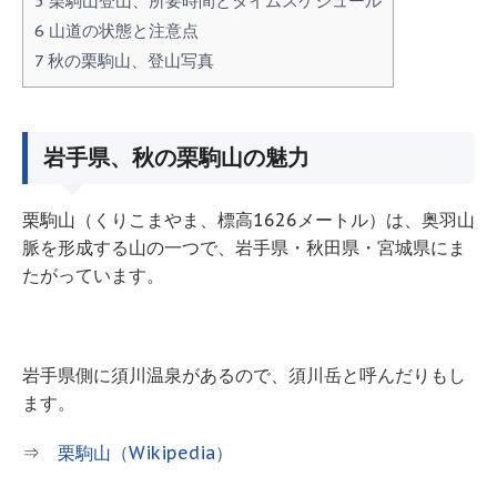
5
栗駒山登山、所要時間とタイムスケジュール
6
山道の状態と注意点
7
秋の栗駒山、登山写真
岩手県、秋の栗駒山の魅力
栗駒山（くりこまやま、標高1626メートル）は、奥羽山
脈を形成する山の一つで、岩手県・秋田県・宮城県にま
たがっています。
岩手県側に須川温泉があるので、須川岳と呼んだりもし
ます。
⇒
栗駒山（Wikipedia）