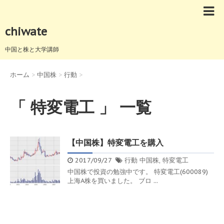
chiwate
中国と株と大学講師
ホーム
>
中国株
>
行動
>
「 特変電工 」 一覧
【中国株】特変電工を購入
2017/09/27
行動
中国株
,
特変電工
中国株で投資の勉強中です。 特変電工(600089)
上海A株を買いました。 ブロ ...