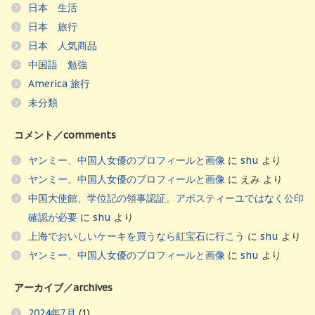
日本 生活
日本 旅行
日本 人気商品
中国語 勉強
America 旅行
未分類
コメント／comments
ヤンミー、中国人女優のプロフィールと画像
に
shu
より
ヤンミー、中国人女優のプロフィールと画像
に
えみ
より
中国大使館、学位記の領事認証。アポスティーユではなく公印
確認が必要
に
shu
より
上海でおいしいケーキを買うなら紅宝石に行こう
に
shu
より
ヤンミー、中国人女優のプロフィールと画像
に
shu
より
アーカイブ／archives
2024年7月
(1)