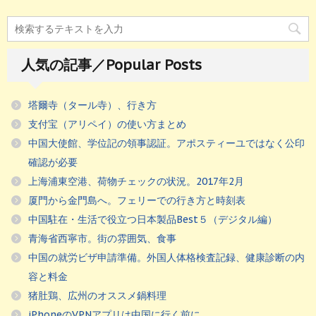
人気の記事／Popular Posts
塔爾寺（タール寺）、行き方
支付宝（アリペイ）の使い方まとめ
中国大使館、学位記の領事認証。アポスティーユではなく公印
確認が必要
上海浦東空港、荷物チェックの状況。2017年2月
厦門から金門島へ。フェリーでの行き方と時刻表
中国駐在・生活で役立つ日本製品Best５（デジタル編）
青海省西寧市。街の雰囲気、食事
中国の就労ビザ申請準備。外国人体格検査記録、健康診断の内
容と料金
猪肚鶏、広州のオススメ鍋料理
iPhoneのVPNアプリは中国に行く前に。