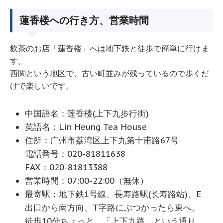
蓮香楼への行き方、営業時間
飲茶のお店「蓮香楼」へは地下鉄と徒歩で簡単に行けま
す。
西関という地区で、古い町並みが残っているので歩くだ
けで楽しいです。
中国語名：莲香楼(上下九步行街)
英語名：Lin Heung Tea House
住所：广州市荔湾区上下九第十甫路67号
電話番号：020-81811638
FAX：020-81813388
営業時間：07:00-22:00（無休）
最寄駅：地下鉄1号線、長寿路駅(长寿路站)、E
出口から南方向、T字路にぶつかったら東へ。
徒歩10分ちょっと。「上下九路」という通り