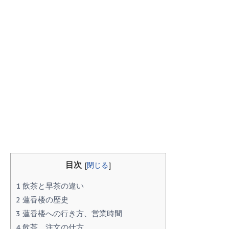
目次
[
閉じる
]
1
飲茶と早茶の違い
2
蓮香楼の歴史
3
蓮香楼への行き方、営業時間
4
飲茶、注文の仕方