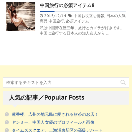
中国旅行の必須アイテム8
2015/12/14
中国お役立ち情報
,
日本の人気
商品
中国旅行
,
必須アイテム
私は中国滞在歴三年、旅行とカメラが好きです。
中国に旅行する日本人の知人友人から ...
人気の記事／Popular Posts
蓮香楼、広州の地元民に愛される飲茶のお店！
ヤンミー、中国人女優のプロフィールと画像
タイムズスクエア。上海浦東新区の高級デパート