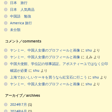
日本 旅行
日本 人気商品
中国語 勉強
America 旅行
未分類
コメント／comments
ヤンミー、中国人女優のプロフィールと画像
に
shu
より
ヤンミー、中国人女優のプロフィールと画像
に
えみ
より
中国大使館、学位記の領事認証。アポスティーユではなく公印
確認が必要
に
shu
より
上海でおいしいケーキを買うなら紅宝石に行こう
に
shu
より
ヤンミー、中国人女優のプロフィールと画像
に
shu
より
アーカイブ／archives
2024年7月
(1)
2024年6月
(1)