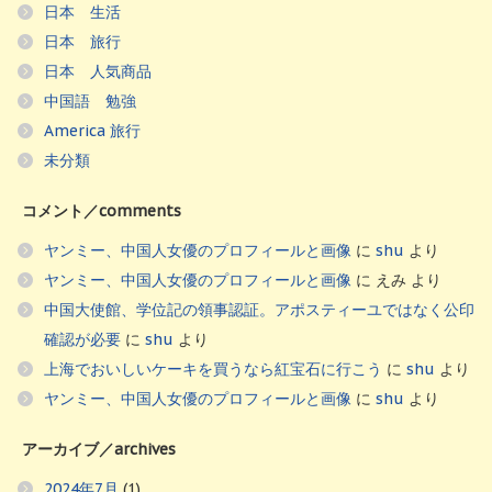
日本 生活
日本 旅行
日本 人気商品
中国語 勉強
America 旅行
未分類
コメント／comments
ヤンミー、中国人女優のプロフィールと画像
に
shu
より
ヤンミー、中国人女優のプロフィールと画像
に
えみ
より
中国大使館、学位記の領事認証。アポスティーユではなく公印
確認が必要
に
shu
より
上海でおいしいケーキを買うなら紅宝石に行こう
に
shu
より
ヤンミー、中国人女優のプロフィールと画像
に
shu
より
アーカイブ／archives
2024年7月
(1)