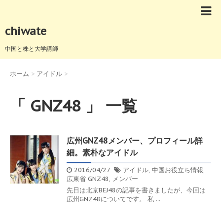
chiwate
中国と株と大学講師
ホーム
>
アイドル
>
「 GNZ48 」 一覧
広州GNZ48メンバー、プロフィール詳
細。素朴なアイドル
2016/04/27
アイドル
,
中国お役立ち情報
,
広東省
GNZ48
,
メンバー
先日は北京BEJ48の記事を書きましたが、今回は
広州GNZ48についてです。 私 ...