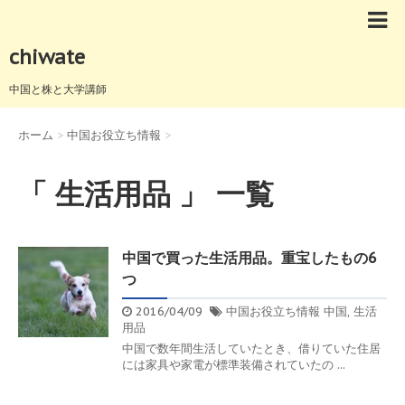
chiwate
中国と株と大学講師
ホーム
>
中国お役立ち情報
>
「 生活用品 」 一覧
中国で買った生活用品。重宝したもの6
つ
2016/04/09
中国お役立ち情報
中国
,
生活
用品
中国で数年間生活していたとき、借りていた住居
には家具や家電が標準装備されていたの ...