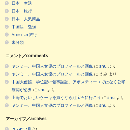
日本 生活
日本 旅行
日本 人気商品
中国語 勉強
America 旅行
未分類
コメント／comments
ヤンミー、中国人女優のプロフィールと画像
に
shu
より
ヤンミー、中国人女優のプロフィールと画像
に
えみ
より
中国大使館、学位記の領事認証。アポスティーユではなく公印
確認が必要
に
shu
より
上海でおいしいケーキを買うなら紅宝石に行こう
に
shu
より
ヤンミー、中国人女優のプロフィールと画像
に
shu
より
アーカイブ／archives
2024年7月
(1)