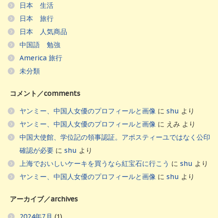
日本 生活
日本 旅行
日本 人気商品
中国語 勉強
America 旅行
未分類
コメント／comments
ヤンミー、中国人女優のプロフィールと画像
に
shu
より
ヤンミー、中国人女優のプロフィールと画像
に
えみ
より
中国大使館、学位記の領事認証。アポスティーユではなく公印
確認が必要
に
shu
より
上海でおいしいケーキを買うなら紅宝石に行こう
に
shu
より
ヤンミー、中国人女優のプロフィールと画像
に
shu
より
アーカイブ／archives
2024年7月
(1)