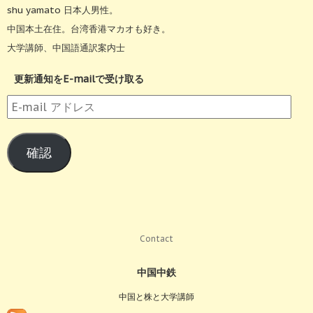
shu yamato 日本人男性。
中国本土在住。台湾香港マカオも好き。
大学講師、中国語通訳案内士
更新通知をE-mailで受け取る
E-
mail
ア
確認
ド
レ
ス
Contact
中国中鉄
中国と株と大学講師