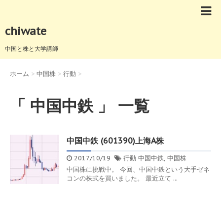
chiwate
中国と株と大学講師
ホーム
>
中国株
>
行動
>
「 中国中鉄 」 一覧
中国中鉄 (601390)上海A株
2017/10/19
行動
中国中鉄
,
中国株
中国株に挑戦中。 今回、中国中鉄という大手ゼネ
コンの株式を買いました。 最近立て ...