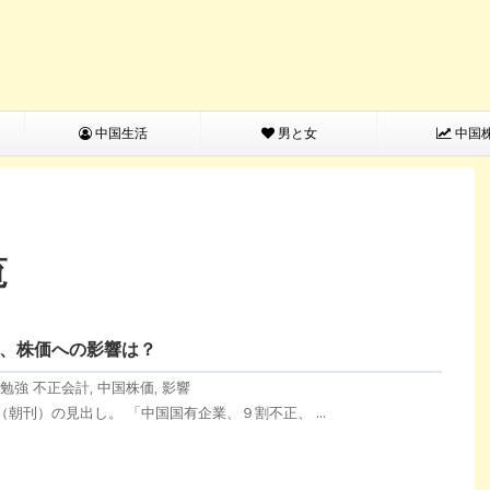
中国生活
男と女
中国
覧
、株価への影響は？
勉強
不正会計
,
中国株価
,
影響
新聞（朝刊）の見出し。 「中国国有企業、９割不正、 ...