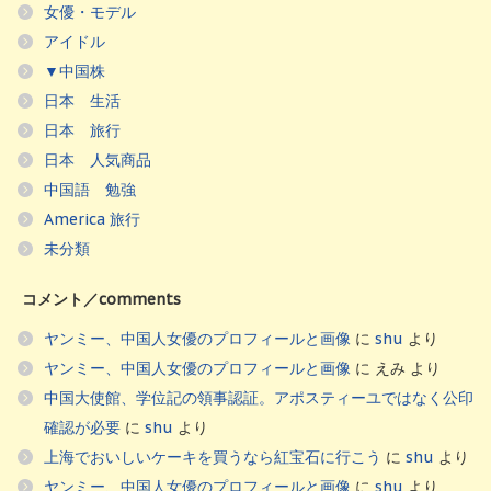
女優・モデル
アイドル
▼中国株
日本 生活
日本 旅行
日本 人気商品
中国語 勉強
America 旅行
未分類
コメント／comments
ヤンミー、中国人女優のプロフィールと画像
に
shu
より
ヤンミー、中国人女優のプロフィールと画像
に
えみ
より
中国大使館、学位記の領事認証。アポスティーユではなく公印
確認が必要
に
shu
より
上海でおいしいケーキを買うなら紅宝石に行こう
に
shu
より
ヤンミー、中国人女優のプロフィールと画像
に
shu
より