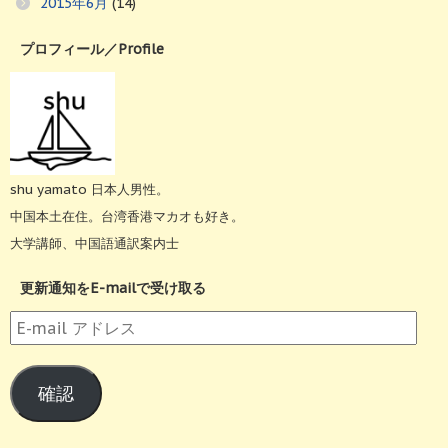
2015年6月
(14)
プロフィール／Profile
shu yamato 日本人男性。
中国本土在住。台湾香港マカオも好き。
大学講師、中国語通訳案内士
更新通知をE-mailで受け取る
E-
mail
ア
確認
ド
レ
ス