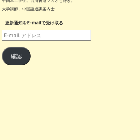
中国本土在住。台湾香港マカオも好き。
大学講師、中国語通訳案内士
更新通知をE-mailで受け取る
E-
mail
ア
確認
ド
レ
ス