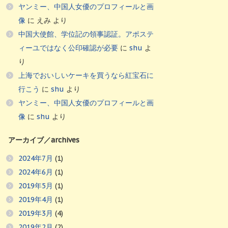
ヤンミー、中国人女優のプロフィールと画
像
に
えみ
より
中国大使館、学位記の領事認証。アポステ
ィーユではなく公印確認が必要
に
shu
よ
り
上海でおいしいケーキを買うなら紅宝石に
行こう
に
shu
より
ヤンミー、中国人女優のプロフィールと画
像
に
shu
より
アーカイブ／archives
2024年7月
(1)
2024年6月
(1)
2019年5月
(1)
2019年4月
(1)
2019年3月
(4)
2019年2月
(2)