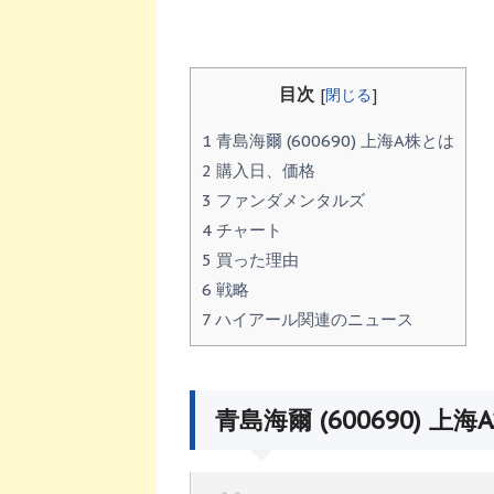
目次
[
閉じる
]
1
青島海爾 (600690) 上海A株とは
2
購入日、価格
3
ファンダメンタルズ
4
チャート
5
買った理由
6
戦略
7
ハイアール関連のニュース
青島海爾 (600690) 上