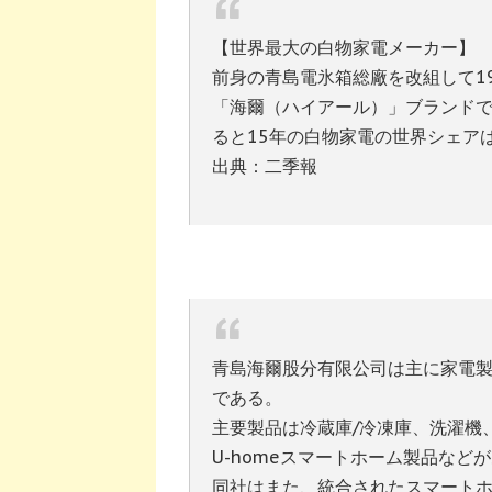
【世界最大の白物家電メーカー】
前身の青島電氷箱総廠を改組して19
「海爾（ハイアール）」ブランド
ると15年の白物家電の世界シェアは
出典：二季報
青島海爾股分有限公司は主に家電
である。
主要製品は冷蔵庫/冷凍庫、洗濯機
U-homeスマートホーム製品など
同社はまた、統合されたスマート