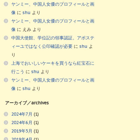
ヤンミー、中国人女優のプロフィールと画
像
に
shu
より
ヤンミー、中国人女優のプロフィールと画
像
に
えみ
より
中国大使館、学位記の領事認証。アポステ
ィーユではなく公印確認が必要
に
shu
よ
り
上海でおいしいケーキを買うなら紅宝石に
行こう
に
shu
より
ヤンミー、中国人女優のプロフィールと画
像
に
shu
より
アーカイブ／archives
2024年7月
(1)
2024年6月
(1)
2019年5月
(1)
2019年4月
(1)