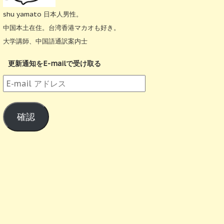
shu yamato 日本人男性。
中国本土在住。台湾香港マカオも好き。
大学講師、中国語通訳案内士
更新通知をE-mailで受け取る
E-
mail
ア
確認
ド
レ
ス