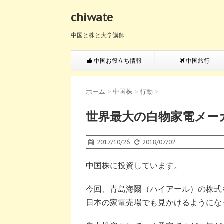
chiwate
中国と株と大学講師
中国お役立ち情報
中国旅行
ホーム
>
中国株
>
行動
>
世界最大の白物家電メー
2017/10/26
2018/07/02
中国株に投資しています。
今回、青島海爾（ハイアール）の株式
日本の家電売場でも見かけるようにな