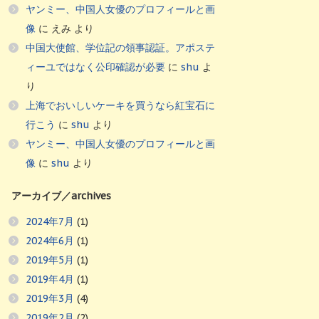
ヤンミー、中国人女優のプロフィールと画
像
に
えみ
より
中国大使館、学位記の領事認証。アポステ
ィーユではなく公印確認が必要
に
shu
よ
り
上海でおいしいケーキを買うなら紅宝石に
行こう
に
shu
より
ヤンミー、中国人女優のプロフィールと画
像
に
shu
より
アーカイブ／archives
2024年7月
(1)
2024年6月
(1)
2019年5月
(1)
2019年4月
(1)
2019年3月
(4)
2019年2月
(2)