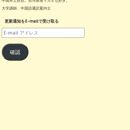
中国本土在住。台湾香港マカオも好き。
大学講師、中国語通訳案内士
更新通知をE-mailで受け取る
E-
mail
ア
確認
ド
レ
ス