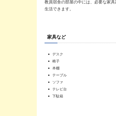
教員宿舎の部屋の中には、必要な家具
生活できます。
家具など
デスク
椅子
本棚
テーブル
ソファ
テレビ台
下駄箱